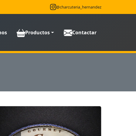
@charcuteria_hernandez
mos
Productos
Contactar